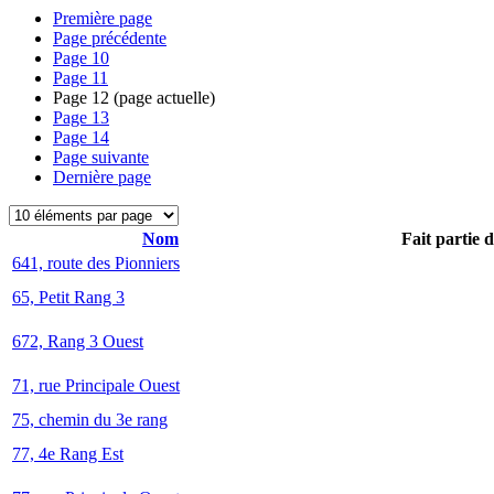
Première page
Page précédente
Page
10
Page
11
Page
12
(page actuelle)
Page
13
Page
14
Page suivante
Dernière page
Nom
Fait partie 
641, route des Pionniers
65, Petit Rang 3
672, Rang 3 Ouest
71, rue Principale Ouest
75, chemin du 3e rang
77, 4e Rang Est