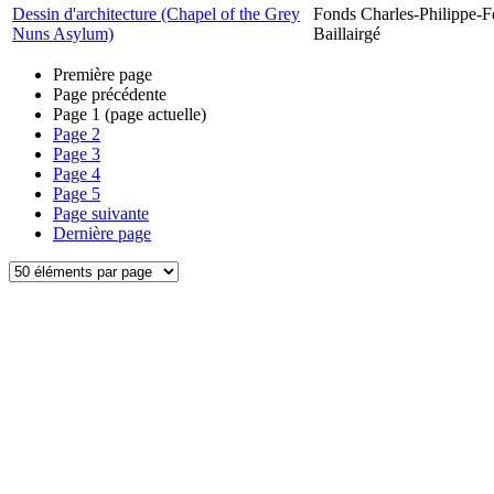
Dessin d'architecture (Chapel of the Grey
Fonds Charles-Philippe-F
Nuns Asylum)
Baillairgé
Première page
Page précédente
Page
1
(page actuelle)
Page
2
Page
3
Page
4
Page
5
Page suivante
Dernière page