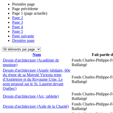
Première page
Page précédente
Page
1
(page actuelle)
Page
2
Page
3
Page
4
Page
5
Page suivante
Dernière page
Nom
Fait partie 
Dessin d'architecture (Académie de
Fonds Charles-Philippe-F
musique)
Baillairgé
Dessin d'architecture (Année jubilaire, 60e
du règne de sa Majesté Victoria reine
Fonds Charles-Philippe-F
d'Angleterre et du Royaume Unie. Le
Baillairgé
pont proposé sur le St. Laurent devant
Québec)
Fonds Charles-Philippe-F
Dessin d'architecture (Arc, tablette)
Baillairgé
Fonds Charles-Philippe-F
Dessin d'architecture (Asile de la Charité)
Baillairgé