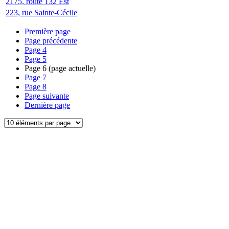
2175, route 132 Est
223, rue Sainte-Cécile
Première page
Page précédente
Page
4
Page
5
Page
6
(page actuelle)
Page
7
Page
8
Page suivante
Dernière page