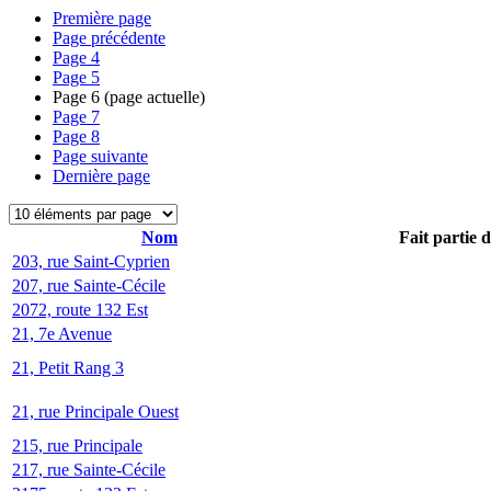
Première page
Page précédente
Page
4
Page
5
Page
6
(page actuelle)
Page
7
Page
8
Page suivante
Dernière page
Nom
Fait partie 
203, rue Saint-Cyprien
207, rue Sainte-Cécile
2072, route 132 Est
21, 7e Avenue
21, Petit Rang 3
21, rue Principale Ouest
215, rue Principale
217, rue Sainte-Cécile