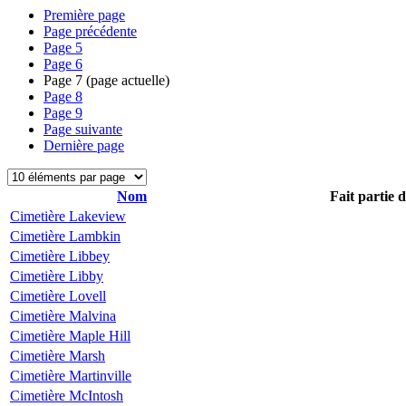
Première page
Page précédente
Page
5
Page
6
Page
7
(page actuelle)
Page
8
Page
9
Page suivante
Dernière page
Nom
Fait partie 
Cimetière Lakeview
Cimetière Lambkin
Cimetière Libbey
Cimetière Libby
Cimetière Lovell
Cimetière Malvina
Cimetière Maple Hill
Cimetière Marsh
Cimetière Martinville
Cimetière McIntosh