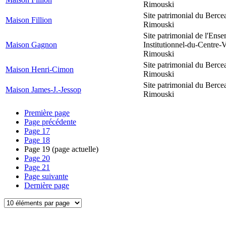
Rimouski
Site patrimonial du Berce
Maison Fillion
Rimouski
Site patrimonial de l'Ens
Maison Gagnon
Institutionnel-du-Centre-V
Rimouski
Site patrimonial du Berce
Maison Henri-Cimon
Rimouski
Site patrimonial du Berce
Maison James-J.-Jessop
Rimouski
Première page
Page précédente
Page
17
Page
18
Page
19
(page actuelle)
Page
20
Page
21
Page suivante
Dernière page