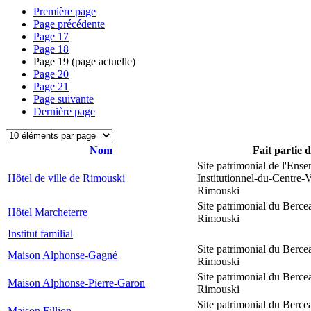
Première page
Page précédente
Page
17
Page
18
Page
19
(page actuelle)
Page
20
Page
21
Page suivante
Dernière page
Nom
Fait partie 
Site patrimonial de l'Ens
Hôtel de ville de Rimouski
Institutionnel-du-Centre-V
Rimouski
Site patrimonial du Berce
Hôtel Marcheterre
Rimouski
Institut familial
Site patrimonial du Berce
Maison Alphonse-Gagné
Rimouski
Site patrimonial du Berce
Maison Alphonse-Pierre-Garon
Rimouski
Site patrimonial du Berce
Maison Fillion