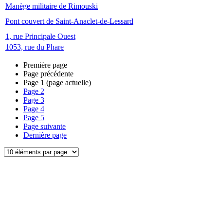
Manège militaire de Rimouski
Pont couvert de Saint-Anaclet-de-Lessard
1, rue Principale Ouest
1053, rue du Phare
Première page
Page précédente
Page
1
(page actuelle)
Page
2
Page
3
Page
4
Page
5
Page suivante
Dernière page