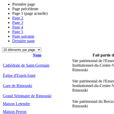
Première page
Page précédente
Page
1
(page actuelle)
Page
2
Page
3
Page
4
Page
5
Page suivante
Dernière page
Nom
Fait partie 
Site patrimonial de l'Ens
Cathédrale de Saint-Germain
Institutionnel-du-Centre-V
Rimouski
Église d'Esprit-Saint
Site patrimonial de l'Ens
Gare de Rimouski
Institutionnel-du-Centre-V
Rimouski
Grand Séminaire de Rimouski
Site patrimonial du Berce
Maison Letendre
Rimouski
Maison Perron