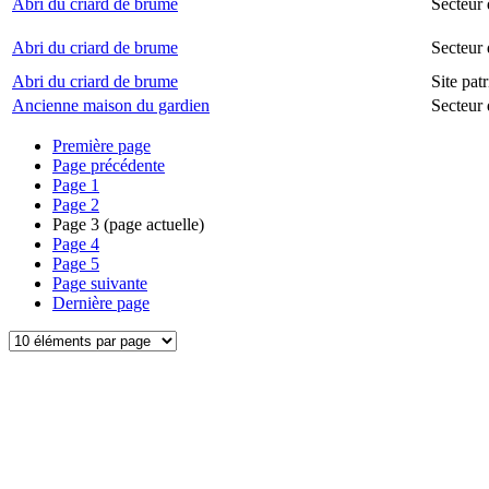
Abri du criard de brume
Secteur 
Abri du criard de brume
Secteur
Abri du criard de brume
Site pat
Ancienne maison du gardien
Secteur 
Première page
Page précédente
Page
1
Page
2
Page
3
(page actuelle)
Page
4
Page
5
Page suivante
Dernière page