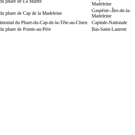
du phare de La Martre
Madeleine
Gaspésie--Îles-de-la-
 du phare de Cap de la Madeleine
Madeleine
rimonial du Phare-du-Cap-de-la-Tête-au-Chien
Capitale-Nationale
du phare de Pointe-au-Père
Bas-Saint-Laurent