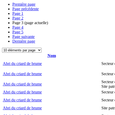
Première page
Page précédente
Page
1
Page
2
Page
3
(page actuelle)
Page
4
Page
5
Page suivante
Dernière page
Nom
Abri du criard de brume
Secteur
Abri du criard de brume
Secteur
Secteur 
Abri du criard de brume
Site pat
Abri du criard de brume
Secteur 
Abri du criard de brume
Secteur 
Abri du criard de brume
Site pat