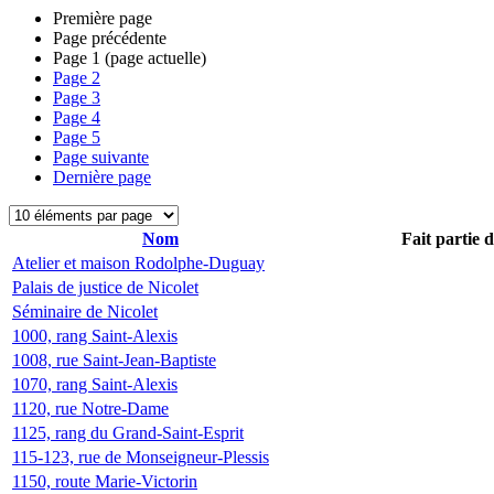
Première page
Page précédente
Page
1
(page actuelle)
Page
2
Page
3
Page
4
Page
5
Page suivante
Dernière page
Nom
Fait partie 
Atelier et maison Rodolphe-Duguay
Palais de justice de Nicolet
Séminaire de Nicolet
1000, rang Saint-Alexis
1008, rue Saint-Jean-Baptiste
1070, rang Saint-Alexis
1120, rue Notre-Dame
1125, rang du Grand-Saint-Esprit
115-123, rue de Monseigneur-Plessis
1150, route Marie-Victorin