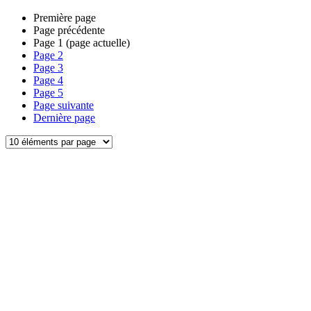
Première page
Page précédente
Page
1
(page actuelle)
Page
2
Page
3
Page
4
Page
5
Page suivante
Dernière page