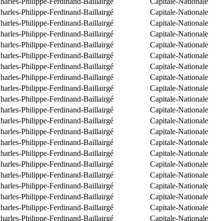
arles-Philippe-Ferdinand-Baillairgé
Capitale-Nationale
arles-Philippe-Ferdinand-Baillairgé
Capitale-Nationale
arles-Philippe-Ferdinand-Baillairgé
Capitale-Nationale
arles-Philippe-Ferdinand-Baillairgé
Capitale-Nationale
arles-Philippe-Ferdinand-Baillairgé
Capitale-Nationale
arles-Philippe-Ferdinand-Baillairgé
Capitale-Nationale
arles-Philippe-Ferdinand-Baillairgé
Capitale-Nationale
arles-Philippe-Ferdinand-Baillairgé
Capitale-Nationale
arles-Philippe-Ferdinand-Baillairgé
Capitale-Nationale
arles-Philippe-Ferdinand-Baillairgé
Capitale-Nationale
arles-Philippe-Ferdinand-Baillairgé
Capitale-Nationale
arles-Philippe-Ferdinand-Baillairgé
Capitale-Nationale
arles-Philippe-Ferdinand-Baillairgé
Capitale-Nationale
arles-Philippe-Ferdinand-Baillairgé
Capitale-Nationale
arles-Philippe-Ferdinand-Baillairgé
Capitale-Nationale
arles-Philippe-Ferdinand-Baillairgé
Capitale-Nationale
arles-Philippe-Ferdinand-Baillairgé
Capitale-Nationale
arles-Philippe-Ferdinand-Baillairgé
Capitale-Nationale
arles-Philippe-Ferdinand-Baillairgé
Capitale-Nationale
arles-Philippe-Ferdinand-Baillairgé
Capitale-Nationale
arles-Philippe-Ferdinand-Baillairgé
Capitale-Nationale