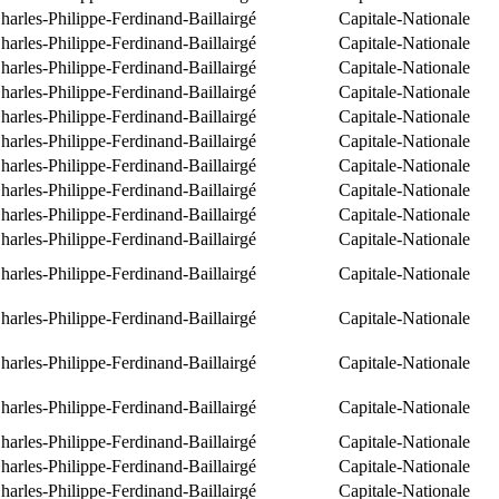
arles-Philippe-Ferdinand-Baillairgé
Capitale-Nationale
arles-Philippe-Ferdinand-Baillairgé
Capitale-Nationale
arles-Philippe-Ferdinand-Baillairgé
Capitale-Nationale
arles-Philippe-Ferdinand-Baillairgé
Capitale-Nationale
arles-Philippe-Ferdinand-Baillairgé
Capitale-Nationale
arles-Philippe-Ferdinand-Baillairgé
Capitale-Nationale
arles-Philippe-Ferdinand-Baillairgé
Capitale-Nationale
arles-Philippe-Ferdinand-Baillairgé
Capitale-Nationale
arles-Philippe-Ferdinand-Baillairgé
Capitale-Nationale
arles-Philippe-Ferdinand-Baillairgé
Capitale-Nationale
arles-Philippe-Ferdinand-Baillairgé
Capitale-Nationale
arles-Philippe-Ferdinand-Baillairgé
Capitale-Nationale
arles-Philippe-Ferdinand-Baillairgé
Capitale-Nationale
arles-Philippe-Ferdinand-Baillairgé
Capitale-Nationale
arles-Philippe-Ferdinand-Baillairgé
Capitale-Nationale
arles-Philippe-Ferdinand-Baillairgé
Capitale-Nationale
arles-Philippe-Ferdinand-Baillairgé
Capitale-Nationale