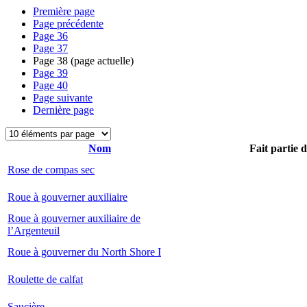
Première page
Page précédente
Page
36
Page
37
Page
38
(page actuelle)
Page
39
Page
40
Page suivante
Dernière page
Nom
Fait partie 
Rose de compas sec
Roue à gouverner auxiliaire
Roue à gouverner auxiliaire de
l’Argenteuil
Roue à gouverner du North Shore I
Roulette de calfat
Saucière