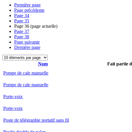
Première page
Page précédente
Page
34
Page
35
Page
36
(page actuelle)
Page
37
Page
38
Page suivante
Dernière page
Nom
Fait partie 
Pompe de cale manuelle
Pompe de cale manuelle
Porte-voix
Porte-voix
Poste de télégraphie portatif sans fil
Poulie double de palan