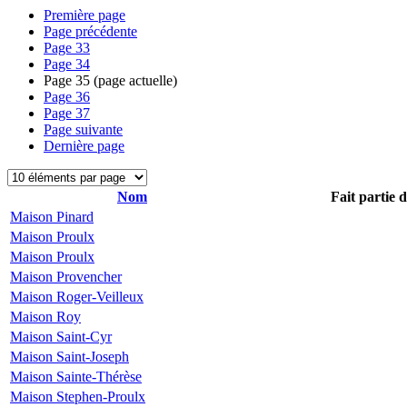
Première page
Page précédente
Page
33
Page
34
Page
35
(page actuelle)
Page
36
Page
37
Page suivante
Dernière page
Nom
Fait partie 
Maison Pinard
Maison Proulx
Maison Proulx
Maison Provencher
Maison Roger-Veilleux
Maison Roy
Maison Saint-Cyr
Maison Saint-Joseph
Maison Sainte-Thérèse
Maison Stephen-Proulx