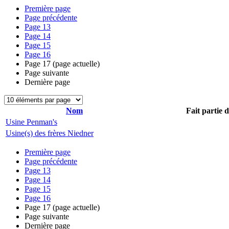
Première page
Page précédente
Page
13
Page
14
Page
15
Page
16
Page
17
(page actuelle)
Page suivante
Dernière page
Nom
Fait partie 
Usine Penman's
Usine(s) des frères Niedner
Première page
Page précédente
Page
13
Page
14
Page
15
Page
16
Page
17
(page actuelle)
Page suivante
Dernière page