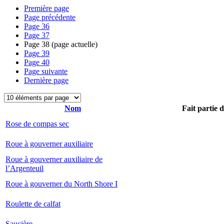
Première page
Page précédente
Page
36
Page
37
Page
38
(page actuelle)
Page
39
Page
40
Page suivante
Dernière page
Nom
Fait partie 
Rose de compas sec
Roue à gouverner auxiliaire
Roue à gouverner auxiliaire de
l’Argenteuil
Roue à gouverner du North Shore I
Roulette de calfat
Saucière