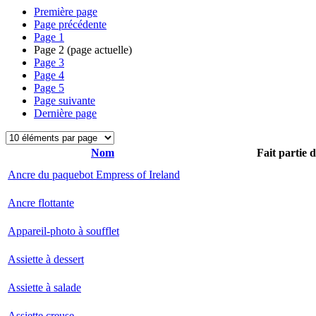
Première page
Page précédente
Page
1
Page
2
(page actuelle)
Page
3
Page
4
Page
5
Page suivante
Dernière page
Nom
Fait partie 
Ancre du paquebot Empress of Ireland
Ancre flottante
Appareil-photo à soufflet
Assiette à dessert
Assiette à salade
Assiette creuse