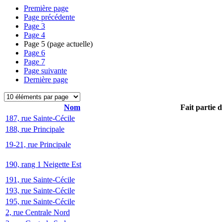
Première page
Page précédente
Page
3
Page
4
Page
5
(page actuelle)
Page
6
Page
7
Page suivante
Dernière page
Nom
Fait partie 
187, rue Sainte-Cécile
188, rue Principale
19-21, rue Principale
190, rang 1 Neigette Est
191, rue Sainte-Cécile
193, rue Sainte-Cécile
195, rue Sainte-Cécile
2, rue Centrale Nord