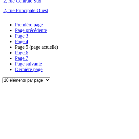
2, rue Centrale Sud
2, rue Principale Ouest
Première page
Page précédente
Page
3
Page
4
Page
5
(page actuelle)
Page
6
Page
7
Page suivante
Dernière page