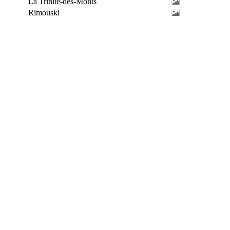
La Trinité-des-Monts
Rimouski