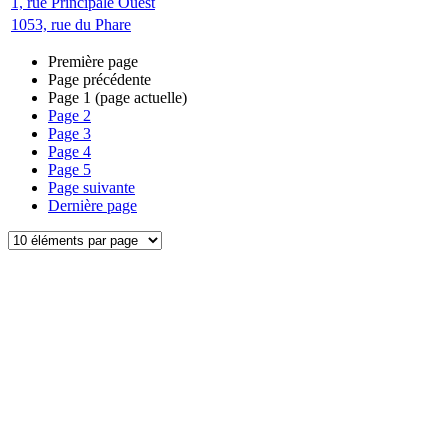
1, rue Principale Ouest
1053, rue du Phare
Première page
Page précédente
Page
1
(page actuelle)
Page
2
Page
3
Page
4
Page
5
Page suivante
Dernière page