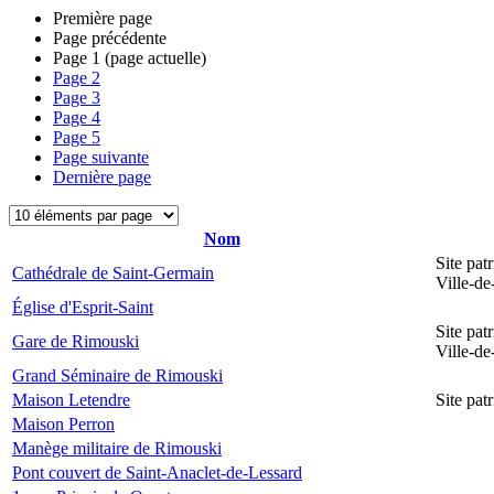
Première page
Page précédente
Page
1
(page actuelle)
Page
2
Page
3
Page
4
Page
5
Page suivante
Dernière page
Nom
Site pat
Cathédrale de Saint-Germain
Ville-d
Église d'Esprit-Saint
Site pat
Gare de Rimouski
Ville-d
Grand Séminaire de Rimouski
Maison Letendre
Site pa
Maison Perron
Manège militaire de Rimouski
Pont couvert de Saint-Anaclet-de-Lessard