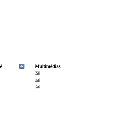
é
Multimédias