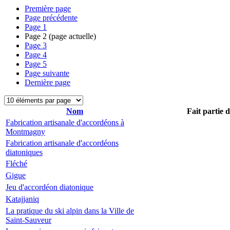
Première page
Page précédente
Page
1
Page
2
(page actuelle)
Page
3
Page
4
Page
5
Page suivante
Dernière page
Nom
Fait partie 
Fabrication artisanale d'accordéons à
Montmagny
Fabrication artisanale d'accordéons
diatoniques
Fléché
Gigue
Jeu d'accordéon diatonique
Katajjaniq
La pratique du ski alpin dans la Ville de
Saint-Sauveur