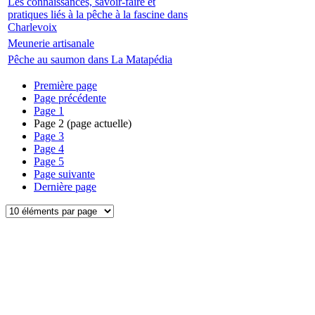
Les connaissances, savoir-faire et
pratiques liés à la pêche à la fascine dans
Charlevoix
Meunerie artisanale
Pêche au saumon dans La Matapédia
Première page
Page précédente
Page
1
Page
2
(page actuelle)
Page
3
Page
4
Page
5
Page suivante
Dernière page