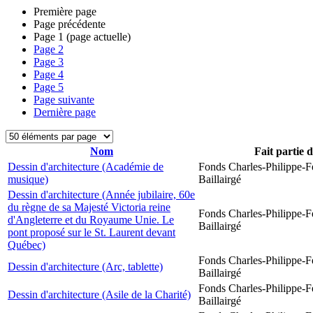
Première page
Page précédente
Page
1
(page actuelle)
Page
2
Page
3
Page
4
Page
5
Page suivante
Dernière page
Nom
Fait partie 
Dessin d'architecture (Académie de
Fonds Charles-Philippe-F
musique)
Baillairgé
Dessin d'architecture (Année jubilaire, 60e
du règne de sa Majesté Victoria reine
Fonds Charles-Philippe-F
d'Angleterre et du Royaume Unie. Le
Baillairgé
pont proposé sur le St. Laurent devant
Québec)
Fonds Charles-Philippe-F
Dessin d'architecture (Arc, tablette)
Baillairgé
Fonds Charles-Philippe-F
Dessin d'architecture (Asile de la Charité)
Baillairgé