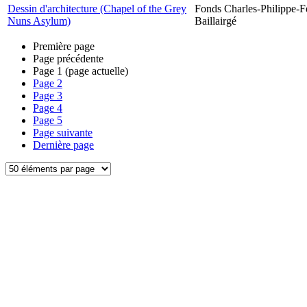
Dessin d'architecture (Chapel of the Grey
Fonds Charles-Philippe-F
Nuns Asylum)
Baillairgé
Première page
Page précédente
Page
1
(page actuelle)
Page
2
Page
3
Page
4
Page
5
Page suivante
Dernière page