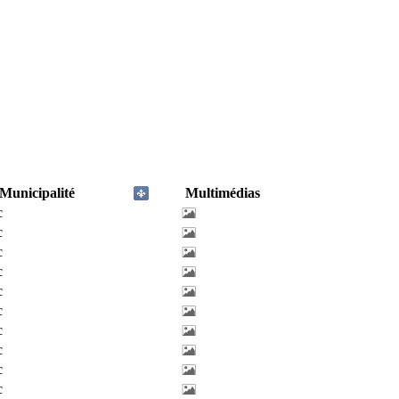
Municipalité
Multimédias
c
c
c
c
c
c
c
c
c
c