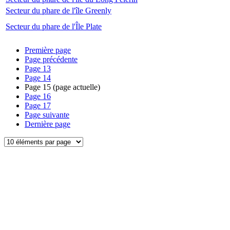
Secteur du phare de l'île Greenly
Secteur du phare de l'Île Plate
Première page
Page précédente
Page
13
Page
14
Page
15
(page actuelle)
Page
16
Page
17
Page suivante
Dernière page