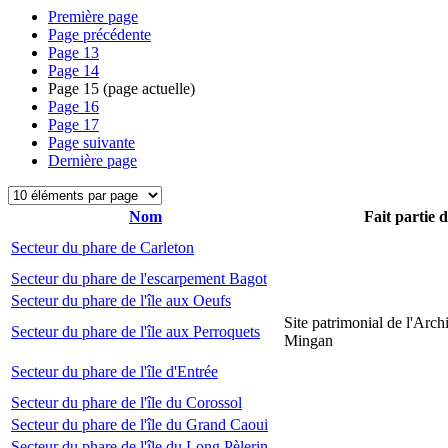
Première page
Page précédente
Page
13
Page
14
Page
15
(page actuelle)
Page
16
Page
17
Page suivante
Dernière page
Nom
Fait partie 
Secteur du phare de Carleton
Secteur du phare de l'escarpement Bagot
Secteur du phare de l'île aux Oeufs
Site patrimonial de l'Arch
Secteur du phare de l'île aux Perroquets
Mingan
Secteur du phare de l'île d'Entrée
Secteur du phare de l'île du Corossol
Secteur du phare de l'île du Grand Caoui
Secteur du phare de l'île du Long Pèlerin