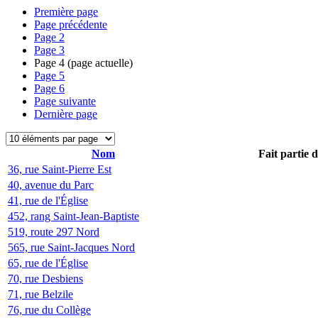
Première page
Page précédente
Page
2
Page
3
Page
4
(page actuelle)
Page
5
Page
6
Page suivante
Dernière page
Nom
Fait partie 
36, rue Saint-Pierre Est
40, avenue du Parc
41, rue de l'Église
452, rang Saint-Jean-Baptiste
519, route 297 Nord
565, rue Saint-Jacques Nord
65, rue de l'Église
70, rue Desbiens
71, rue Belzile
76, rue du Collège