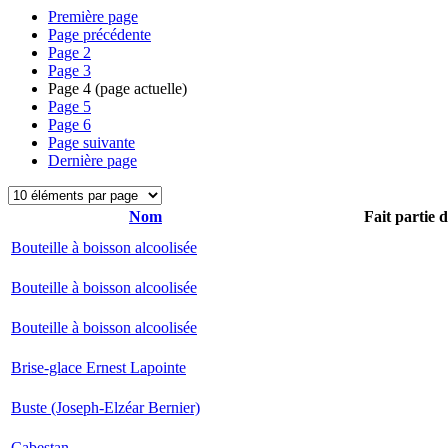
Première page
Page précédente
Page
2
Page
3
Page
4
(page actuelle)
Page
5
Page
6
Page suivante
Dernière page
Nom
Fait partie 
Bouteille à boisson alcoolisée
Bouteille à boisson alcoolisée
Bouteille à boisson alcoolisée
Brise-glace Ernest Lapointe
Buste (Joseph-Elzéar Bernier)
Cabestan