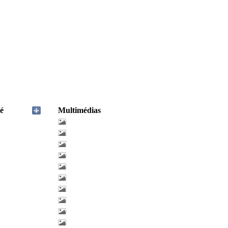
é
Multimédias