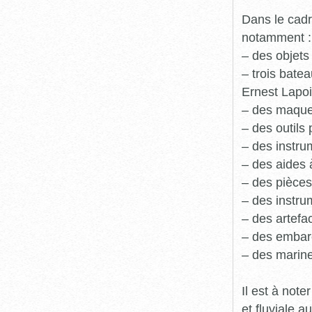
Dans le cadr
notamment :
– des objets
– trois batea
Ernest Lapoi
– des maque
– des outils 
– des instru
– des aides 
– des pièces
– des instru
– des artefa
– des embarc
– des marine
Il est à not
et fluviale 