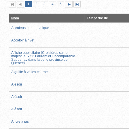
Page
(page
Page
Page
Page
Page
1
Première
2
Page
3
4
5
Page
Dernière
actuelle)
page
précédente
suivante
page
Nom
Fait partie de
Accoteuse pneumatique
Accotoir à rivet
Affiche publicitaire (Croisières sur le
majestueux St. Laurent et l’incomparable
Saguenay dans la belle province de
Québec)
Aiguille à voiles courbe
Alésoir
Alésoir
Alésoir
Ancre à jas