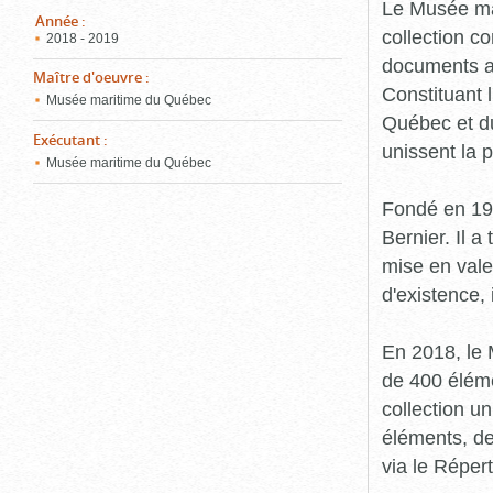
pou
Le Musée ma
ferm
Année
:
collection c
2018 - 2019
documents an
Maître d'oeuvre
:
Constituant 
Musée maritime du Québec
Québec et du
Exécutant
:
unissent la 
Musée maritime du Québec
Fondé en 19
Bernier. Il a
mise en vale
d'existence,
En 2018, le
de 400 éléme
collection u
éléments, de
via le Réper