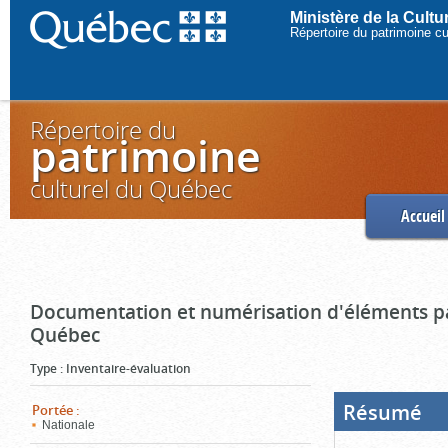
Ministère de la Cult
Répertoire du patrimoine c
Répertoire du
patrimoine
culturel du Québec
Accueil
Documentation et numérisation d'éléments pa
Québec
Type
:
Inventaire-évaluation
Résumé
(Boi
Portée
:
ouve
Nationale
cliq