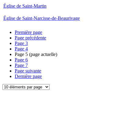
Église de Saint-Martin
Église de Saint-Narcisse-de-Beaurivage
Première page
Page précédente
Page
3
Page
4
Page
5
(page actuelle)
Page
6
Page
7
Page suivante
Dernière page