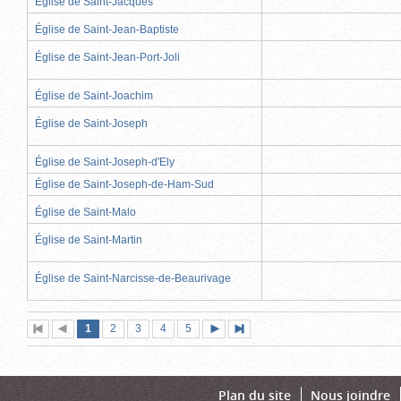
Église de Saint-Jacques
Église de Saint-Jean-Baptiste
Église de Saint-Jean-Port-Joli
Église de Saint-Joachim
Église de Saint-Joseph
Église de Saint-Joseph-d'Ely
Église de Saint-Joseph-de-Ham-Sud
Église de Saint-Malo
Église de Saint-Martin
Église de Saint-Narcisse-de-Beaurivage
Page
(page
Page
Page
Page
Page
1
Première
2
Page
3
4
5
Page
Dernière
actuelle)
page
précédente
suivante
page
Plan du site
Nous joindre