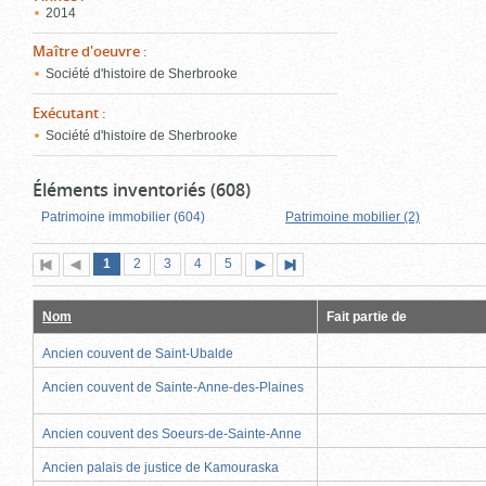
2014
Maître d'oeuvre
:
Société d'histoire de Sherbrooke
Exécutant
:
Société d'histoire de Sherbrooke
Éléments inventoriés (608)
Patrimoine immobilier (604)
Patrimoine mobilier (2)
Page
(page
Page
Page
Page
Page
1
Première
2
Page
3
4
5
Page
Dernière
actuelle)
page
précédente
suivante
page
Nom
Fait partie de
Ancien couvent de Saint-Ubalde
Ancien couvent de Sainte-Anne-des-Plaines
Ancien couvent des Soeurs-de-Sainte-Anne
Ancien palais de justice de Kamouraska