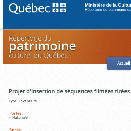
Ministère de la Cult
Répertoire du patrimoine c
Répertoire du
patrimoine
culturel du Québec
Accueil
Projet d'insertion de séquences filmées tirées
Type
:
Inventaire
Portée
:
Nationale
Année
: