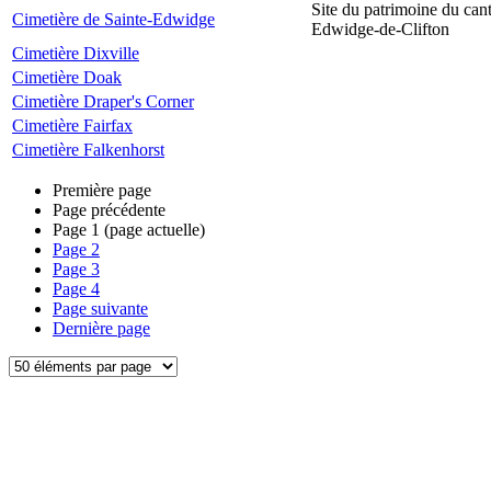
Site du patrimoine du can
Cimetière de Sainte-Edwidge
Edwidge-de-Clifton
Cimetière Dixville
Cimetière Doak
Cimetière Draper's Corner
Cimetière Fairfax
Cimetière Falkenhorst
Première page
Page précédente
Page
1
(page actuelle)
Page
2
Page
3
Page
4
Page suivante
Dernière page