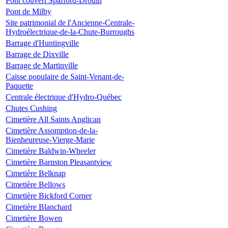
Pont couvert Spafford-Drouin
Pont de Milby
Site patrimonial de l'Ancienne-Centrale-
Hydroélectrique-de-la-Chute-Burroughs
Barrage d'Huntingville
Barrage de Dixville
Barrage de Martinville
Caisse populaire de Saint-Venant-de-
Paquette
Centrale électrique d'Hydro-Québec
Chutes Cushing
Cimetière All Saints Anglican
Cimetière Assomption-de-la-
Bienheureuse-Vierge-Marie
Cimetière Baldwin-Wheeler
Cimetière Barnston Pleasantview
Cimetière Belknap
Cimetière Bellows
Cimetière Bickford Corner
Cimetière Blanchard
Cimetière Bowen