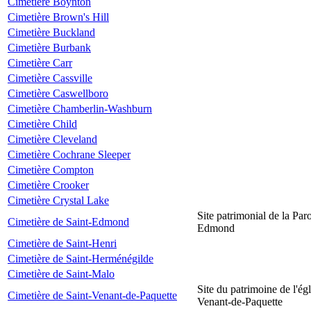
Cimetière Boynton
Cimetière Brown's Hill
Cimetière Buckland
Cimetière Burbank
Cimetière Carr
Cimetière Cassville
Cimetière Caswellboro
Cimetière Chamberlin-Washburn
Cimetière Child
Cimetière Cleveland
Cimetière Cochrane Sleeper
Cimetière Compton
Cimetière Crooker
Cimetière Crystal Lake
Site patrimonial de la Par
Cimetière de Saint-Edmond
Edmond
Cimetière de Saint-Henri
Cimetière de Saint-Herménégilde
Cimetière de Saint-Malo
Site du patrimoine de l'égl
Cimetière de Saint-Venant-de-Paquette
Venant-de-Paquette