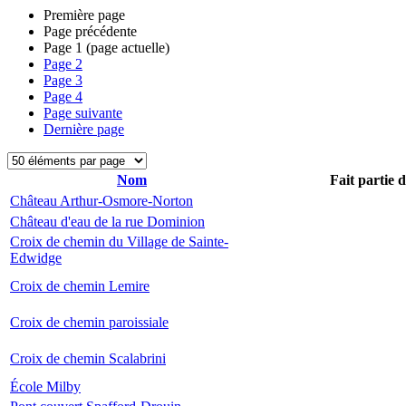
Première page
Page précédente
Page
1
(page actuelle)
Page
2
Page
3
Page
4
Page suivante
Dernière page
Nom
Fait partie 
Château Arthur-Osmore-Norton
Château d'eau de la rue Dominion
Croix de chemin du Village de Sainte-
Edwidge
Croix de chemin Lemire
Croix de chemin paroissiale
Croix de chemin Scalabrini
École Milby