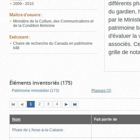
différents p
2009 - 2010
du gardien, 
Maître d'oeuvre
:
par le Minis
Ministère de la Culture, des Communications et
de la Condition féminine
patrimoine b
d'évaluer la
Exécutant
:
associés. Ce
Chaire de recherche du Canada en patrimoine
bâti
grille de not
Éléments inventoriés (175)
Patrimoine immobilier (173)
Plaques (2)
Page
(page
Page
Page
Page
1
Première
2
Page
3
4
Page
Dernière
actuelle)
page
précédente
suivante
page
Nom
Fait partie de
Phare de L'Anse-à-la-Cabane