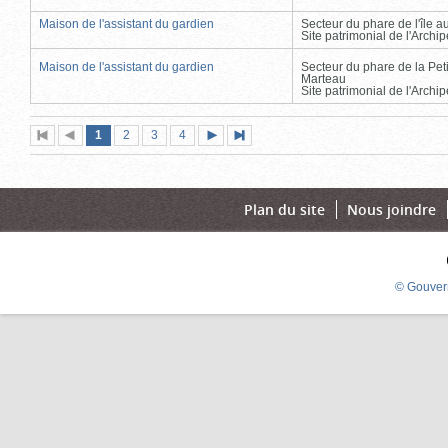
Maison de l'assistant du gardien
Secteur du phare de l'île 
Site patrimonial de l'Arch
Maison de l'assistant du gardien
Secteur du phare de la Peti
Marteau
Site patrimonial de l'Arch
Page
(page
Page
Page
Page
1
Première
2
Page
3
4
Page
Dernière
actuelle)
page
précédente
suivante
page
Plan du site
Nous joindre
© Gouver