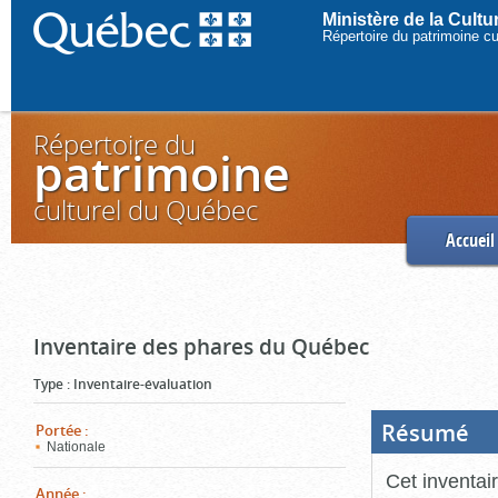
Ministère de la Cult
Répertoire du patrimoine c
Répertoire du
patrimoine
culturel du Québec
Accueil
Inventaire des phares du Québec
Type
:
Inventaire-évaluation
Résumé
(Boi
Portée
:
ouve
Nationale
cliq
pou
Cet inventai
ferm
Année
: