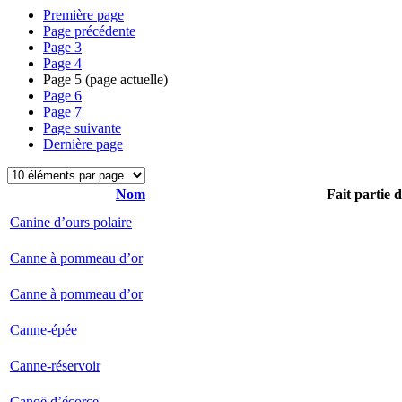
Première page
Page précédente
Page
3
Page
4
Page
5
(page actuelle)
Page
6
Page
7
Page suivante
Dernière page
Nom
Fait partie 
Canine d’ours polaire
Canne à pommeau d’or
Canne à pommeau d’or
Canne-épée
Canne-réservoir
Canoë d’écorce