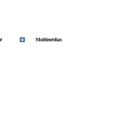
é
Multimédias