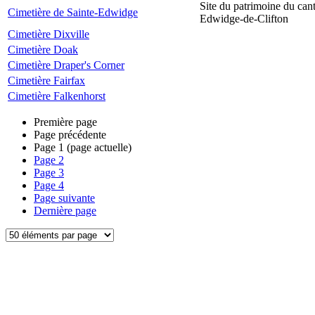
Site du patrimoine du can
Cimetière de Sainte-Edwidge
Edwidge-de-Clifton
Cimetière Dixville
Cimetière Doak
Cimetière Draper's Corner
Cimetière Fairfax
Cimetière Falkenhorst
Première page
Page précédente
Page
1
(page actuelle)
Page
2
Page
3
Page
4
Page suivante
Dernière page