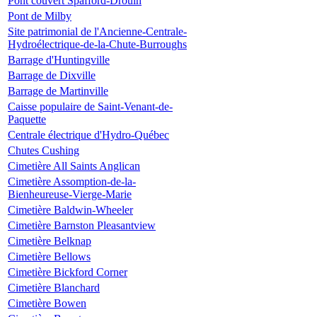
Pont couvert Spafford-Drouin
Pont de Milby
Site patrimonial de l'Ancienne-Centrale-
Hydroélectrique-de-la-Chute-Burroughs
Barrage d'Huntingville
Barrage de Dixville
Barrage de Martinville
Caisse populaire de Saint-Venant-de-
Paquette
Centrale électrique d'Hydro-Québec
Chutes Cushing
Cimetière All Saints Anglican
Cimetière Assomption-de-la-
Bienheureuse-Vierge-Marie
Cimetière Baldwin-Wheeler
Cimetière Barnston Pleasantview
Cimetière Belknap
Cimetière Bellows
Cimetière Bickford Corner
Cimetière Blanchard
Cimetière Bowen