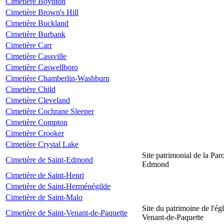
Cimetière Boynton
Cimetière Brown's Hill
Cimetière Buckland
Cimetière Burbank
Cimetière Carr
Cimetière Cassville
Cimetière Caswellboro
Cimetière Chamberlin-Washburn
Cimetière Child
Cimetière Cleveland
Cimetière Cochrane Sleeper
Cimetière Compton
Cimetière Crooker
Cimetière Crystal Lake
Site patrimonial de la Par
Cimetière de Saint-Edmond
Edmond
Cimetière de Saint-Henri
Cimetière de Saint-Herménégilde
Cimetière de Saint-Malo
Site du patrimoine de l'égl
Cimetière de Saint-Venant-de-Paquette
Venant-de-Paquette