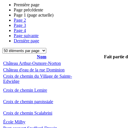
Première page
Page précédente
Page
1
(page actuelle)
Page
2
Page
3
Page
4
Page suivante
Dernière page
Nom
Fait partie 
Château Arthur-Osmore-Norton
Château d'eau de la rue Dominion
Croix de chemin du Village de Sainte-
Edwidge
Croix de chemin Lemire
Croix de chemin paroissiale
Croix de chemin Scalabrini
École Milby