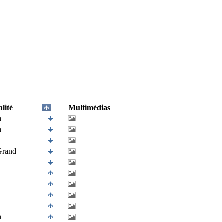
lité
Multimédias
n
n
Grand
e
n