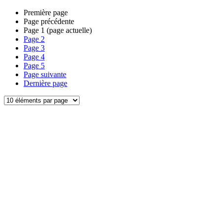
Première page
Page précédente
Page
1
(page actuelle)
Page
2
Page
3
Page
4
Page
5
Page suivante
Dernière page