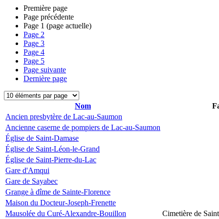
Première page
Page précédente
Page
1
(page actuelle)
Page
2
Page
3
Page
4
Page
5
Page suivante
Dernière page
Nom
Fa
Ancien presbytère de Lac-au-Saumon
Ancienne caserne de pompiers de Lac-au-Saumon
Église de Saint-Damase
Église de Saint-Léon-le-Grand
Église de Saint-Pierre-du-Lac
Gare d'Amqui
Gare de Sayabec
Grange à dîme de Sainte-Florence
Maison du Docteur-Joseph-Frenette
Mausolée du Curé-Alexandre-Bouillon
Cimetière de Sain