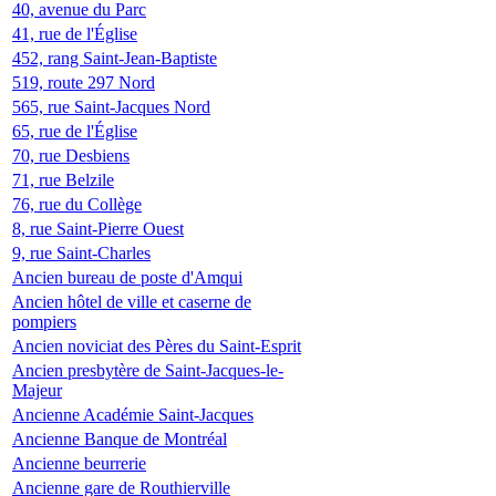
40, avenue du Parc
41, rue de l'Église
452, rang Saint-Jean-Baptiste
519, route 297 Nord
565, rue Saint-Jacques Nord
65, rue de l'Église
70, rue Desbiens
71, rue Belzile
76, rue du Collège
8, rue Saint-Pierre Ouest
9, rue Saint-Charles
Ancien bureau de poste d'Amqui
Ancien hôtel de ville et caserne de
pompiers
Ancien noviciat des Pères du Saint-Esprit
Ancien presbytère de Saint-Jacques-le-
Majeur
Ancienne Académie Saint-Jacques
Ancienne Banque de Montréal
Ancienne beurrerie
Ancienne gare de Routhierville