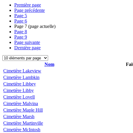
Première page
Page précédente
Page
5
Page
6
Page
7
(page actuelle)
Page
8
Page
9
Page suivante
Dernière page
Nom
Fai
Cimetière Lakeview
Cimetière Lambkin
Cimetière Libbey
Cimetière Libby
Cimetière Lovell
Cimetière Malvina
Cimetière Maple Hill
Cimetière Marsh
Cimetière Martinville
Cimetière McIntosh