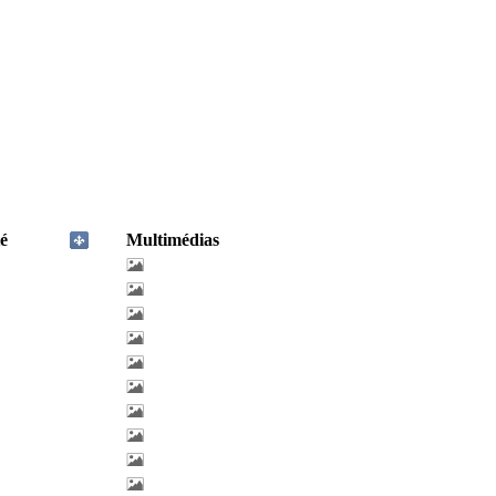
é
Multimédias