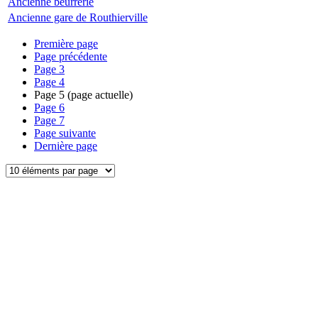
Ancienne beurrerie
Ancienne gare de Routhierville
Première page
Page précédente
Page
3
Page
4
Page
5
(page actuelle)
Page
6
Page
7
Page suivante
Dernière page