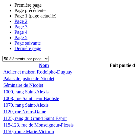
Première page
Page précédente
Page
1
(page actuelle)
Page
2
Page
3
Page
4
Page
5
Page suivante
Dernière page
Nom
Fait partie 
Atelier et maison Rodolphe-Duguay
Palais de justice de Nicolet
Séminaire de Nicolet
1000, rang Saint-Alexis
1008, rue Saint-Jean-Baptiste
1070, rang Saint-Alexis
1120, rue Notre-Dame
1125, rang du Grand-Saint-Esprit
115-123, rue de Monseigneur-Plessis
1150, route Marie-Victorin