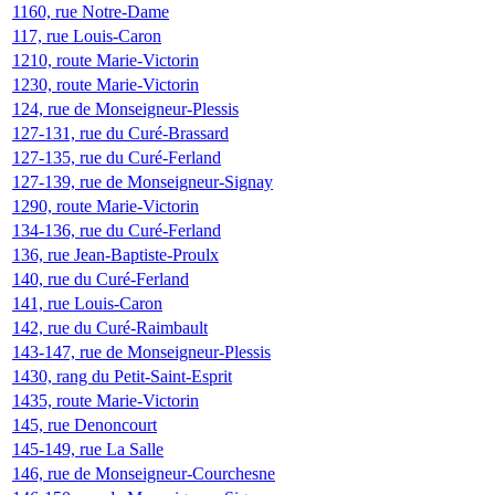
1160, rue Notre-Dame
117, rue Louis-Caron
1210, route Marie-Victorin
1230, route Marie-Victorin
124, rue de Monseigneur-Plessis
127-131, rue du Curé-Brassard
127-135, rue du Curé-Ferland
127-139, rue de Monseigneur-Signay
1290, route Marie-Victorin
134-136, rue du Curé-Ferland
136, rue Jean-Baptiste-Proulx
140, rue du Curé-Ferland
141, rue Louis-Caron
142, rue du Curé-Raimbault
143-147, rue de Monseigneur-Plessis
1430, rang du Petit-Saint-Esprit
1435, route Marie-Victorin
145, rue Denoncourt
145-149, rue La Salle
146, rue de Monseigneur-Courchesne