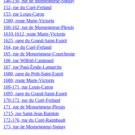
146-150, rue de Monseigneur-Signay
152, rue du Curé-Ferland
153, rue Louis-Caron
1580, route Marie-Victorin
160-162, rue de Monseigneur-Plessis
1610-1612, route Marie-Victorin
1625, rang du Grand-Saint-Esprit
164, rue du Curé-Ferland
165, rue de Monseigneur-Courchesne
166, rue Wilfrid-Camirand
167, rue Paul-Émile-Lamarche
1680, rang du Petit-Saint-Esprit
1680, route Marie-Victorin
169-171, rue Louis-Caron
1695, rang du Grand-Saint-Esprit
170-172, rue du Curé-Ferland
171, rue de Monseigneur-Plessis
1715, rue Saint-Jean-Baptiste
172-176, rue du Curé-Raimbault
173, rue de Monseigneur-Signay