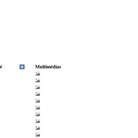
é
Multimédias