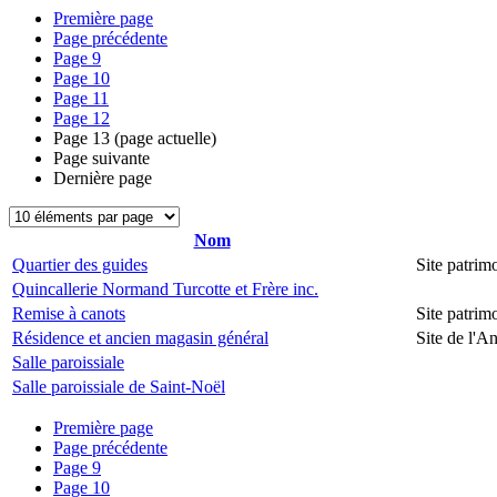
Première page
Page précédente
Page
9
Page
10
Page
11
Page
12
Page
13
(page actuelle)
Page suivante
Dernière page
Nom
Quartier des guides
Site patri
Quincallerie Normand Turcotte et Frère inc.
Remise à canots
Site patri
Résidence et ancien magasin général
Site de l'
Salle paroissiale
Salle paroissiale de Saint-Noël
Première page
Page précédente
Page
9
Page
10