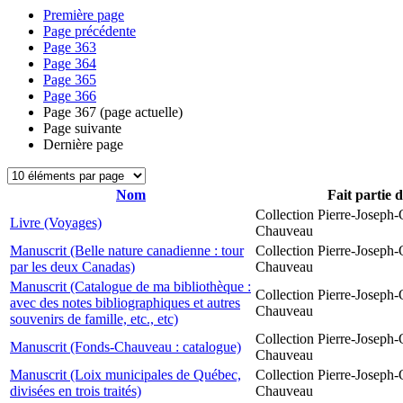
Première page
Page précédente
Page
363
Page
364
Page
365
Page
366
Page
367
(page actuelle)
Page suivante
Dernière page
Nom
Fait partie 
Collection Pierre-Joseph-O
Livre (Voyages)
Chauveau
Manuscrit (Belle nature canadienne : tour
Collection Pierre-Joseph-O
par les deux Canadas)
Chauveau
Manuscrit (Catalogue de ma bibliothèque :
Collection Pierre-Joseph-O
avec des notes bibliographiques et autres
Chauveau
souvenirs de famille, etc., etc)
Collection Pierre-Joseph-O
Manuscrit (Fonds-Chauveau : catalogue)
Chauveau
Manuscrit (Loix municipales de Québec,
Collection Pierre-Joseph-O
divisées en trois traités)
Chauveau