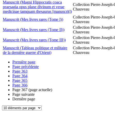
Manuscrit (Magni Hippocratis coaca
Collection Pierre-Joseph-O
praesagia opus plane divinum et verae
Chauveau
medicinae tamquam thesaurus [manuscrit])
Collection Pierre-Joseph-O
Manuscrit (Mes livres rares (Tome I))
Chauveau
Collection Pierre-Joseph-O
Manuscrit (Mes livres rares (Tome II))
Chauveau
Collection Pierre-Joseph-O
Manuscrit (Mes livres rares (Tome III))
Chauveau
Manuscrit (Tableau politique et militaire
Collection Pierre-Joseph-O
de la dernière guerre d'Orient)
Chauveau
Première page
Page précédente
Page
363
Page
364
Page
365
Page
366
Page
367
(page actuelle)
Page suivante
Dernière page