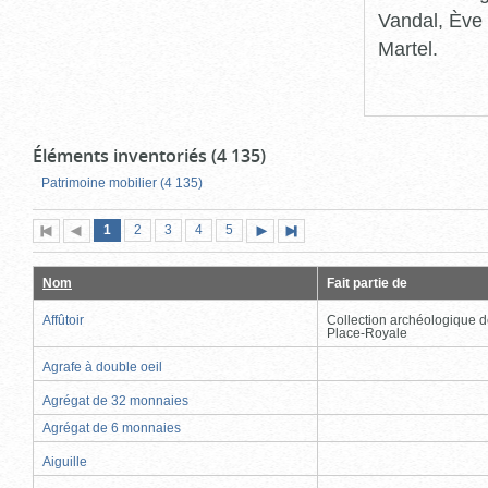
Vandal, Ève 
Martel.
Éléments inventoriés (4 135)
Patrimoine mobilier (4 135)
Page
(page
Page
Page
Page
Page
1
Première
2
Page
3
4
5
Page
Dernière
actuelle)
page
précédente
suivante
page
Nom
Fait partie de
Affûtoir
Collection archéologique d
Place-Royale
Agrafe à double oeil
Agrégat de 32 monnaies
Agrégat de 6 monnaies
Aiguille