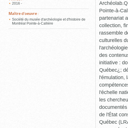
Archéolab.Qu
2016 -
Pointe-à-Call
Maître d'oeuvre
:
partenariat 
Société du musée d'archéologie et d'histoire de
Montréal Pointe-à-Callière
collection, 
rassemble de
culturelles d
l'archéologi
des contenus 
initiative :
Québec¿; dév
l'émulation,
compétences¿
l'échelle na
les chercheur
documentés p
de l'État co
Québec (LRAQ