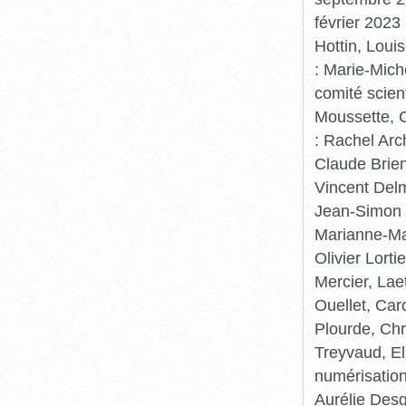
février 2023
Hottin, Loui
: Marie-Mic
comité scient
Moussette, C
: Rachel Arc
Claude Brie
Vincent Delm
Jean-Simon 
Marianne-Mar
Olivier Lort
Mercier, Lae
Ouellet, Car
Plourde, Chr
Treyvaud, El
numérisation
Aurélie Desg