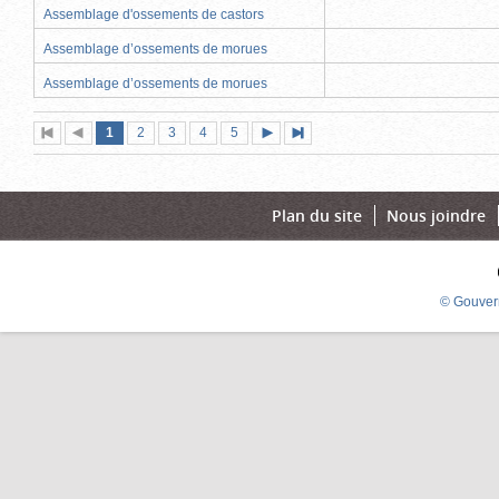
Assemblage d'ossements de castors
Assemblage d’ossements de morues
Assemblage d’ossements de morues
Page
(page
Page
Page
Page
Page
1
Première
2
Page
3
4
5
Page
Dernière
actuelle)
page
précédente
suivante
page
Plan du site
Nous joindre
© Gouver