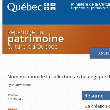
Ministère de la Cult
Répertoire du patrimoine c
Répertoire du
patrimoine
culturel du Québec
Accueil
Numérisation de la collection archéologique 
Type
:
Inventaire
Résumé
(Boi
Portée
:
ouve
Nationale
cliq
pou
La création 
ferm
Année
: