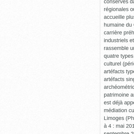
conservés da
régionales o
accueille plu
humaine du Q
carrière pré
industriels e
rassemble un
quatre types 
culturel (pér
artéfacts ty
artéfacts si
archéométriq
patrimoine a
est déjà app
médiation cu
Limoges (Pha
à 4 : mai 20
septembre 20