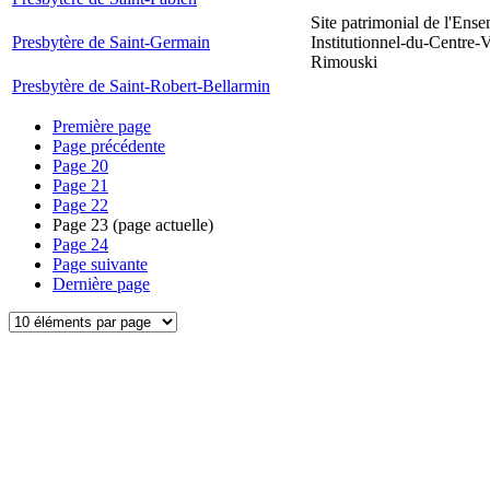
Site patrimonial de l'Ens
Presbytère de Saint-Germain
Institutionnel-du-Centre-V
Rimouski
Presbytère de Saint-Robert-Bellarmin
Première page
Page précédente
Page
20
Page
21
Page
22
Page
23
(page actuelle)
Page
24
Page suivante
Dernière page