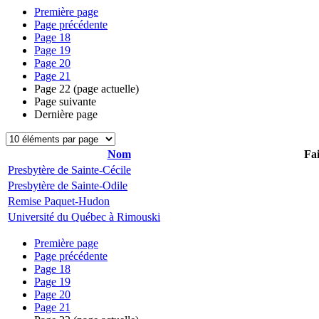
Première page
Page précédente
Page
18
Page
19
Page
20
Page
21
Page
22
(page actuelle)
Page suivante
Dernière page
Nom
Fai
Presbytère de Sainte-Cécile
Presbytère de Sainte-Odile
Remise Paquet-Hudon
Université du Québec à Rimouski
Première page
Page précédente
Page
18
Page
19
Page
20
Page
21