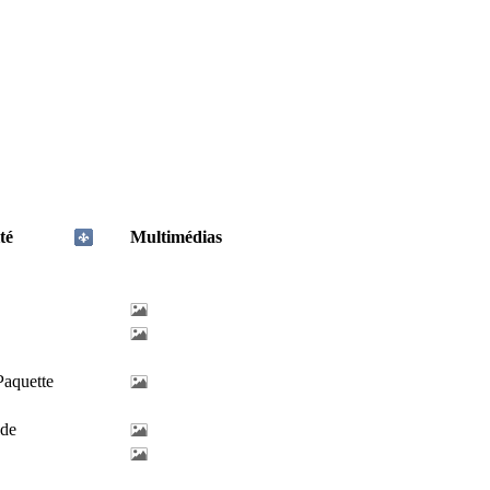
té
Multimédias
Paquette
lde