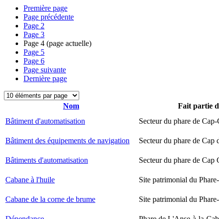
Première page
Page précédente
Page
2
Page
3
Page
4
(page actuelle)
Page
5
Page
6
Page suivante
Dernière page
Nom
Fait partie 
Bâtiment d'automatisation
Secteur du phare de Cap-
Bâtiment des équipements de navigation
Secteur du phare de Cap 
Bâtiments d'automatisation
Secteur du phare de Cap
Cabane à l'huile
Site patrimonial du Phare-
Cabane de la corne de brume
Site patrimonial du Phare-
Dépendance
Phare de L'Anse-à-la-Ca