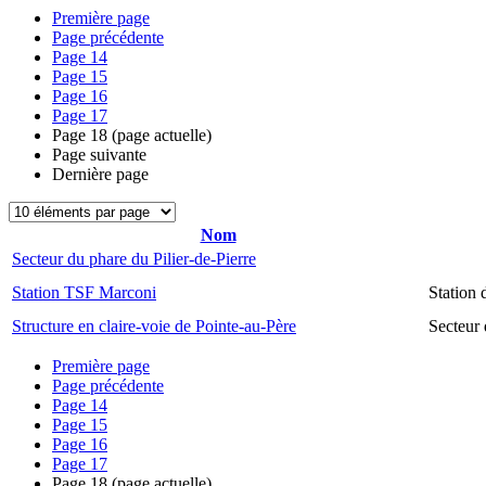
Première page
Page précédente
Page
14
Page
15
Page
16
Page
17
Page
18
(page actuelle)
Page suivante
Dernière page
Nom
Secteur du phare du Pilier-de-Pierre
Station TSF Marconi
Station
Structure en claire-voie de Pointe-au-Père
Secteur 
Première page
Page précédente
Page
14
Page
15
Page
16
Page
17
Page
18
(page actuelle)