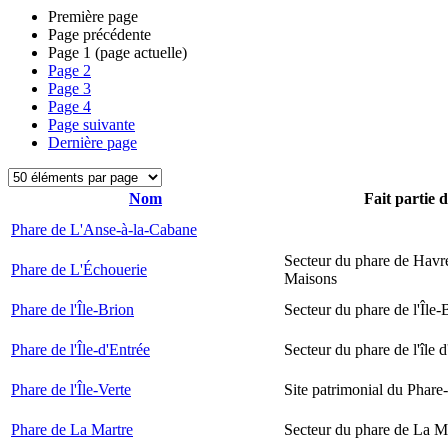
Première page
Page précédente
Page
1
(page actuelle)
Page
2
Page
3
Page
4
Page suivante
Dernière page
Nom
Fait partie 
Phare de L'Anse-à-la-Cabane
Secteur du phare de Havr
Phare de L'Échouerie
Maisons
Phare de l'Île-Brion
Secteur du phare de l'Île-
Phare de l'Île-d'Entrée
Secteur du phare de l'île 
Phare de l'Île-Verte
Site patrimonial du Phare-
Phare de La Martre
Secteur du phare de La M