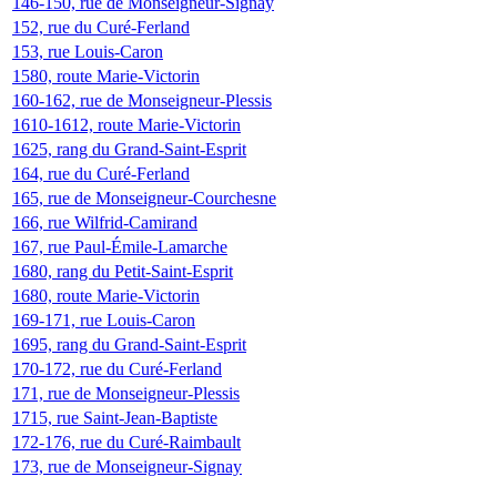
146-150, rue de Monseigneur-Signay
152, rue du Curé-Ferland
153, rue Louis-Caron
1580, route Marie-Victorin
160-162, rue de Monseigneur-Plessis
1610-1612, route Marie-Victorin
1625, rang du Grand-Saint-Esprit
164, rue du Curé-Ferland
165, rue de Monseigneur-Courchesne
166, rue Wilfrid-Camirand
167, rue Paul-Émile-Lamarche
1680, rang du Petit-Saint-Esprit
1680, route Marie-Victorin
169-171, rue Louis-Caron
1695, rang du Grand-Saint-Esprit
170-172, rue du Curé-Ferland
171, rue de Monseigneur-Plessis
1715, rue Saint-Jean-Baptiste
172-176, rue du Curé-Raimbault
173, rue de Monseigneur-Signay