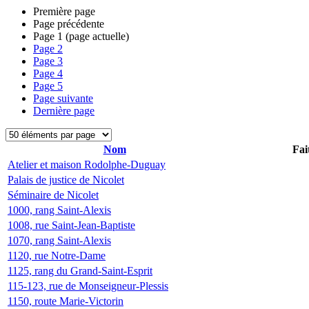
Première page
Page précédente
Page
1
(page actuelle)
Page
2
Page
3
Page
4
Page
5
Page suivante
Dernière page
Nom
Fai
Atelier et maison Rodolphe-Duguay
Palais de justice de Nicolet
Séminaire de Nicolet
1000, rang Saint-Alexis
1008, rue Saint-Jean-Baptiste
1070, rang Saint-Alexis
1120, rue Notre-Dame
1125, rang du Grand-Saint-Esprit
115-123, rue de Monseigneur-Plessis
1150, route Marie-Victorin