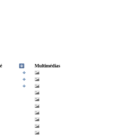
é
Multimédias