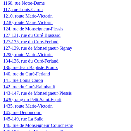
1160, rue Notre-Dame
117, rue Louis-Caron
1210, route Marie-Victorin
1230, route Marie-Victorin
124, rue de Monseigneur-Plessis
127-131, rue du Curé-Brassard
127-135, rue du Curé-Ferland
127-139, rue de Monseigneur-Signay
1290, route Marie-Victorin
134-136, rue du Curé-Ferland
136, rue Jean-Baptiste-Proulx
140, rue du Curé-Ferland
141, rue Louis-Caron
142, rue du Curé-Raimbault
143-147, rue de Monseigneur-Plessis
1430, rang du Petit-Saint-Esprit
1435, route Marie-Victorin
145, rue Denoncourt
145-149, rue La Salle
146, rue de Monseigneur-Courchesne