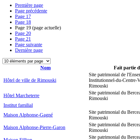
Première page
Page précédente
Page
17
Page
18
Page
19
(page actuelle)
Page
20
Page
21
Page suivante
Dernière page
Nom
Fait partie 
Site patrimonial de l'Ens
Hôtel de ville de Rimouski
Institutionnel-du-Centre-V
Rimouski
Site patrimonial du Berce
Hôtel Marcheterre
Rimouski
Institut familial
Site patrimonial du Berce
Maison Alphonse-Gagné
Rimouski
Site patrimonial du Berce
Maison Alphonse-Pierre-Garon
Rimouski
Site patrimonial du Berce
Maison Fillion