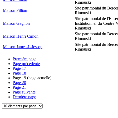
Rimouski
Site patrimonial du Berce
Maison Fillion
Rimouski
Site patrimonial de l'Ens
Maison Gagnon
Institutionnel-du-Centre-V
Rimouski
Site patrimonial du Berce
Maison Henri-Cimon
Rimouski
Site patrimonial du Berce
Maison James-J.-Jessop
Rimouski
Première page
Page précédente
Page
17
Page
18
Page
19
(page actuelle)
Page
20
Page
21
Page suivante
Dernière page